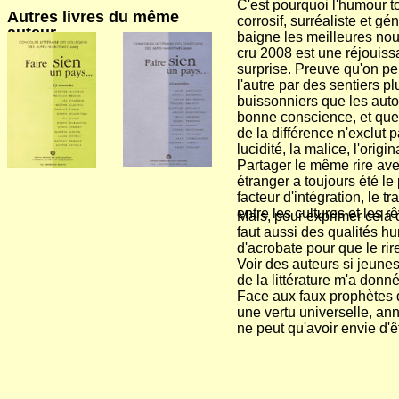
C'est pourquoi l'humour to
A
utres livres du même
corrosif, surréaliste et gé
auteur
baigne les meilleures nou
cru 2008 est une réjouiss
surprise. Preuve qu'on peu
l'autre par des sentiers pl
buissonniers que les auto
bonne conscience, et que
de la différence n'exclut p
lucidité, la malice, l'origina
Partager le même rire av
étranger a toujours été le
facteur d'intégration, le tr
entre les cultures et les r
Mais, pour exprimer cela da
faut aussi des qualités hu
d'acrobate pour que le rire
Voir des auteurs si jeunes
de la littérature m'a donné
Face aux faux prophètes d
une vertu universelle, an
ne peut qu'avoir envie d'ê